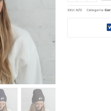
SKU:
N/D
Categoría:
Gor