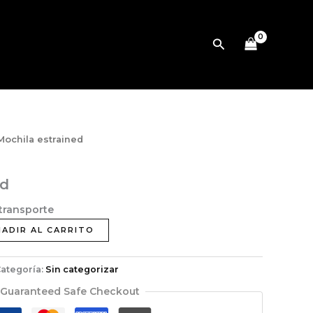
Buscar
Mochila estrained
ed
 transporte
Alternative:
ÑADIR AL CARRITO
ategoría:
Sin categorizar
Guaranteed Safe Checkout